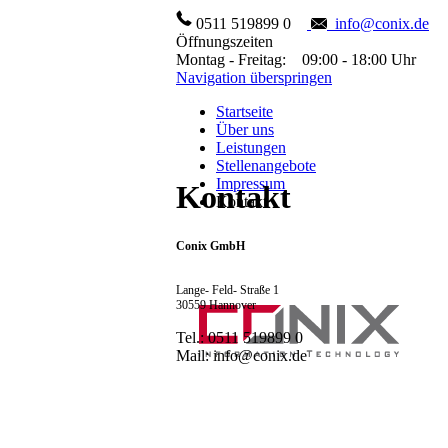
0511 519899 0
info@conix.de
Öffnungszeiten
Montag - Freitag: 09:00 - 18:00 Uhr
Navigation überspringen
Startseite
Über uns
Leistungen
Stellenangebote
Impressum
Kontakt
Kontakt
Conix GmbH
Lange- Feld- Straße 1
30559 Hannover
Tel.: 0511 519899 0
Mail: info@conix.de